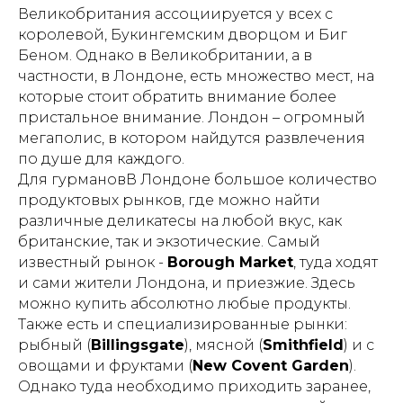
Великобритания ассоциируется у всех с
королевой, Букингемским дворцом и Биг
Беном. Однако в Великобритании, а в
частности, в Лондоне, есть множество мест, на
которые стоит обратить внимание более
пристальное внимание. Лондон – огромный
мегаполис, в котором найдутся развлечения
по душе для каждого.
Для гурмановВ Лондоне большое количество
продуктовых рынков, где можно найти
различные деликатесы на любой вкус, как
британские, так и экзотические. Самый
известный рынок -
Borough Market
, туда ходят
и сами жители Лондона, и приезжие. Здесь
можно купить абсолютно любые продукты.
Также есть и специализированные рынки:
рыбный (
Billingsgate
), мясной (
Smithfield
) и с
овощами и фруктами (
New Covent Garden
).
Однако туда необходимо приходить заранее,