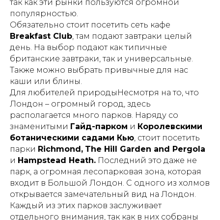
так как эти рынки пользуются огромной
популярностью.
Обязательно стоит посетить сеть кафе
Breakfast Club
, там подают завтраки целый
день. На выбор подают как типичные
британские завтраки, так и универсальные.
Также можно выбрать привычные для нас
каши или блины.
Для любителей природыНесмотря на то, что
Лондон – огромный город, здесь
располагается много парков. Наряду со
знаменитыми
Гайд-парком
и
Королевскими
ботаническими садами Кью
, стоит посетить
парки
Richmond,
The Hill Garden and Pergola
и
Hampstead Heath.
Последний это даже не
парк, а огромная лесопарковая зона, которая
входит в Большой Лондон. С одного из холмов
открывается замечательный вид на Лондон.
Каждый из этих парков заслуживает
отдельного внимания, так как в них собраны